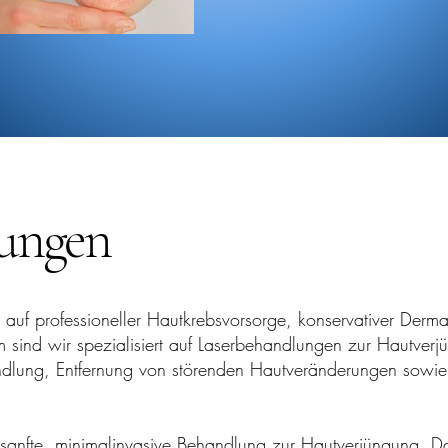
tungen
t auf professioneller Hautkrebsvorsorge, konservativer Derm
sind wir spezialisiert auf Laserbehandlungen zur Hautverj
ndlung, Entfernung von störenden Hautveränderungen sowi
sanfte, minimalinvasive Behandlung zur Hautverjüngung. D