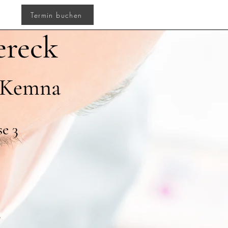
Termin buchen
ereck
e-Kemna
se 3