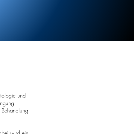
atologie und
üngung
e Behandlung
abei wird ein