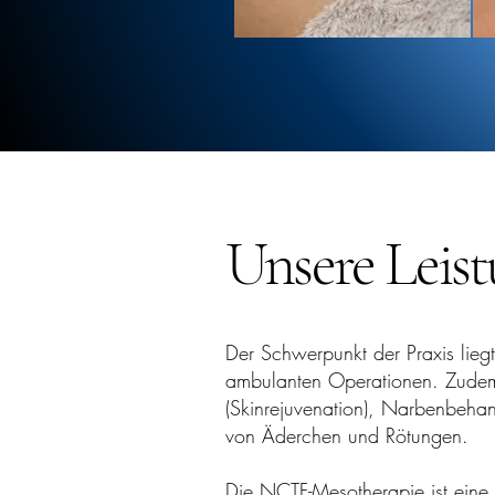
Unsere Leis
Der Schwerpunkt der Praxis lieg
ambulanten Operationen. Zudem 
(Skinrejuvenation), Narbenbeha
von Äderchen und Rötungen.
Die NCTF-Mesotherapie ist eine 