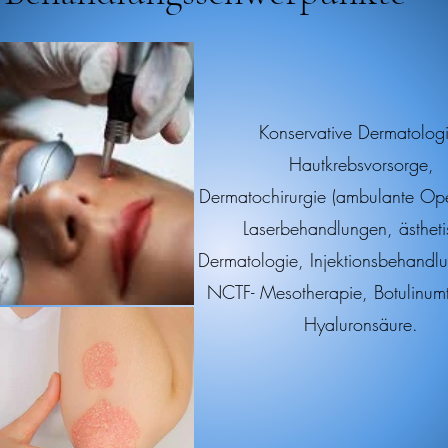
Konservative Dermatologi
Hautkrebsvorsorge,
Dermatochirurgie (ambulante Ope
Laserbehandlungen, ästheti
Dermatologie, Injektionsbehand
NCTF- Mesotherapie, Botulinum
Hyaluronsäure.