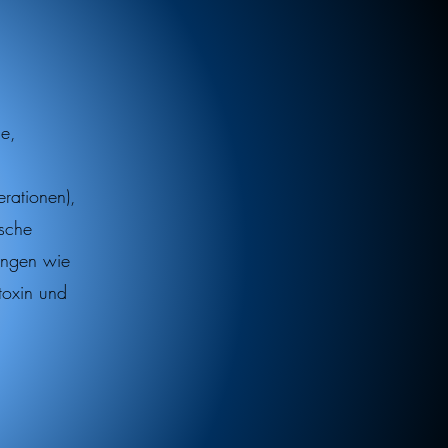
e,
rationen),
sche
lungen wie
toxin und