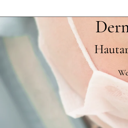
Derm
Hautar
Wei