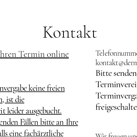
Kontakt
 ihren Termin online
Telefonnummer
kontakt@derma
Bitte senden
Terminverei
nvergabe keine freien
Terminverga
 ist die
freigeschalte
t leider ausgebucht.
nden Fällen bitte an Ihre
lls eine fachärztliche
Wir freuen uns