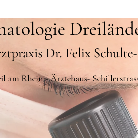
atologie Dreiländ
ztpraxis Dr. Felix Schult
l am Rhein - Ärztehaus- Schillerstras